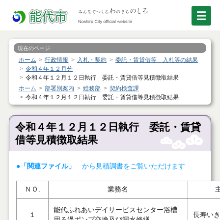
現在のページ
ホーム
行政情報
入札・契約
委託・賃貸借等 入札等の結果
令和４年１２月分
令和４年１２月１２日執行 委託・賃貸借等見積徴取結果
ホーム
部署別案内
総務部
契約検査課
令和４年１２月１２日執行 委託・賃貸借等見積徴取結果
令和４年１２月１２日執行 委託・賃貸
借等見積徴取結果
●「関連ファイル」
から見積調書をご覧いただけます
ＮＯ.
業務名
能代ふれあいデイサービスセンター浴槽
１
長寿い
用ろ過ポンプ交換及び漏水修繕