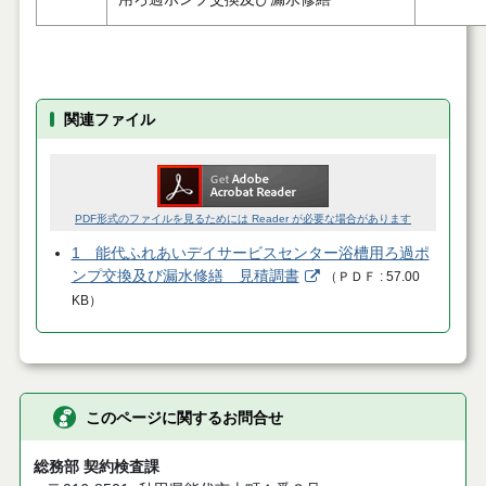
関連ファイル
PDF形式のファイルを見るためには Reader が必要な場合があります
1 能代ふれあいデイサービスセンター浴槽用ろ過ポ
ンプ交換及び漏水修繕 見積調書
（
ＰＤＦ
57.00
KB
）
このページに関するお問合せ
総務部 契約検査課