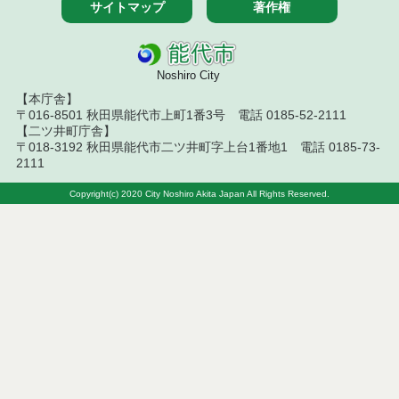
サイトマップ
著作権
令和８年７月１４日執行 建設コンサルタント等入
札結果（条件付一般競争入札）
Noshiro City
令和８年７月１０日執行 物品（応募型入札等）結
果
【本庁舎】
〒016-8501 秋田県能代市上町1番3号 電話 0185-52-2111
令和８年７月１０日執行 委託・賃貸借等入札結果
【二ツ井町庁舎】
〒018-3192 秋田県能代市二ツ井町字上台1番地1 電話 0185-73-
2111
令和８年７月１０日執行 物品（指名競争入札等）
結果
Copyright(c) 2020 City Noshiro Akita Japan All Rights Reserved.
令和８年７月９日執行 物品（公開調達）見積徴取
結果
令和８年７月１０日執行 工事入札結果（条件付一
般競争入札）
令和８年７月８日執行 委託・賃貸借等見積徴取結
果
令和８年７月７日執行 建設コンサルタント等入札
結果（条件付一般競争入札）