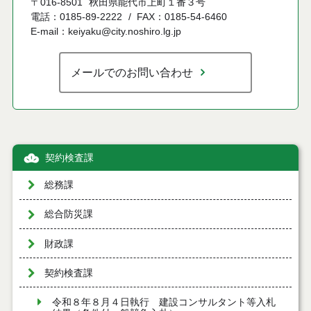
〒016-8501
秋田県能代市上町１番３号
電話：0185-89-2222
FAX：0185-54-6460
E-mail：keiyaku@city.noshiro.lg.jp
メールでのお問い合わせ
契約検査課
総務課
総合防災課
財政課
契約検査課
令和８年８月４日執行 建設コンサルタント等入札