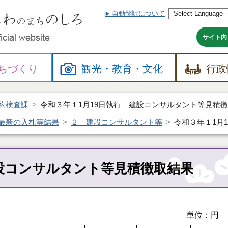
自動翻訳について
本
文
へ
サイト内
ちづくり
観光・
教育・
文化
行政
約検査課
令和３年１1月19日執行 建設コンサルタント等見積
最新の入札等結果
２ 建設コンサルタント等
令和３年１1月
建設コンサルタント等見積徴取結果
単位：円