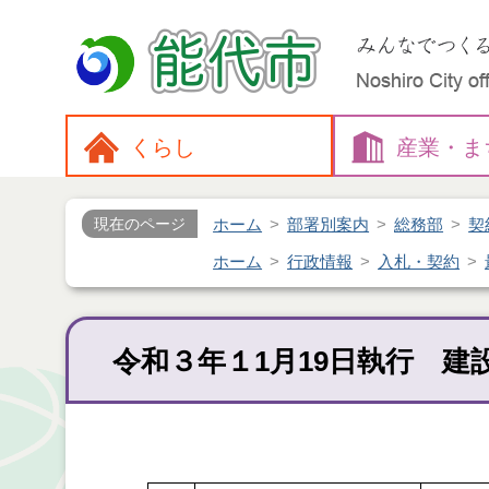
くらし
産業・
ま
ホーム
部署別案内
総務部
契
現在のページ
ホーム
行政情報
入札・契約
令和３年１1月19日執行 