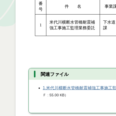
番
件 名
事業
号
米代川横断水管橋耐震補
下水道
1
強工事施工監理業務委託
課
関連ファイル
1.米代川横断水管橋耐震補強工事施工
Ｆ
55.00 KB
）