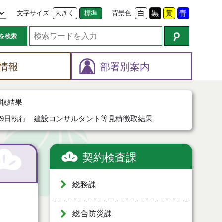
文字サイズ
大きく
標準
背景色
白
黒
黄
青
を検索
情報
部署別案内
徴取結果
19日執行 建設コンサルタント等見積徴取結果
契約検査課
総務課
総合防災課