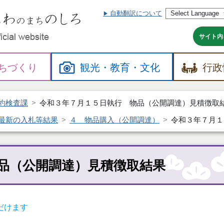
自動翻訳について
本
文
へ
サイト内
ちづくり
観光・
教育・
文化
行政
約検査課
令和３年７月１５日執行 物品（公開調達）見積徴取
最新の入札等結果
４ 物品購入（公開調達）
令和３年７月１
品（公開調達）見積徴取結果
だけます