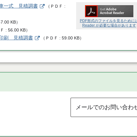
台車一式 見積調書
（
ＰＤＦ
PDF形式のファイルを見るために
47.00 KB
）
Reader が必要な場合があります
ＤＦ
56.00 KB
）
ト印刷 見積調書
（
ＰＤＦ
59.00 KB
）
メールでのお問い合わ