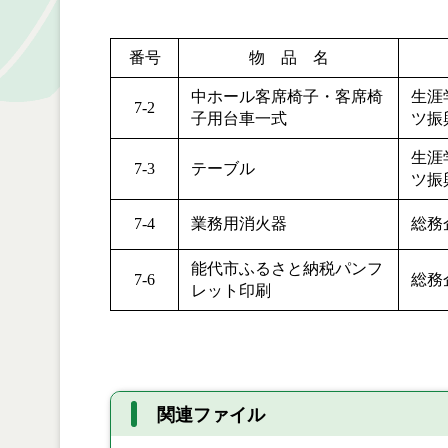
番号
物 品 名
中ホール客席椅子・客席椅
生涯
7-2
子用台車一式
ツ振
生涯
7-3
テーブル
ツ振
7-4
業務用消火器
総務
能代市ふるさと納税パンフ
7-6
総務
レット印刷
関連ファイル