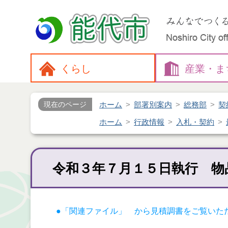
くらし
産業・
ま
ホーム
部署別案内
総務部
契
現在のページ
ホーム
行政情報
入札・契約
令和３年７月１５日執行 物
●「関連ファイル」 から見積調書をご覧いた