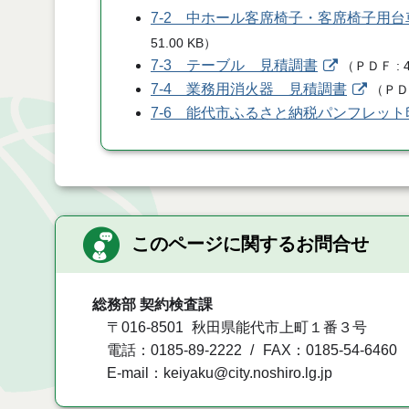
7-2 中ホール客席椅子・客席椅子用
51.00 KB
）
7-3 テーブル 見積調書
（
ＰＤＦ
7-4 業務用消火器 見積調書
（
Ｐ
7-6 能代市ふるさと納税パンフレッ
このページに関するお問合せ
総務部 契約検査課
〒016-8501
秋田県能代市上町１番３号
電話：0185-89-2222
FAX：0185-54-6460
E-mail：keiyaku@city.noshiro.lg.jp