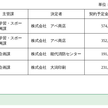
単位
主管課
決定者
契約予定
学習・スポー
株式会社 アベ商店
574
興課
学習・スポー
株式会社 アベ商店
352
興課
企画課
株式会社 能代消防センター
191
企画課
株式会社 大潟印刷
231