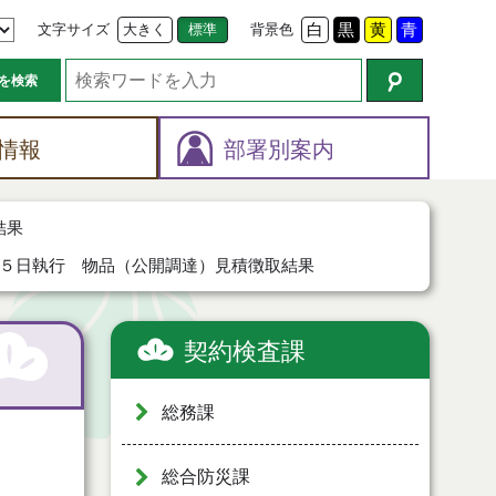
文字サイズ
大きく
標準
背景色
白
黒
黄
青
を検索
情報
部署別案内
結果
５日執行 物品（公開調達）見積徴取結果
契約検査課
総務課
総合防災課