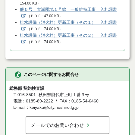
154.00 KB
）
般５号 大瀬団地１号線 一般維持工事 入札調書
（
ＰＤＦ
47.00 KB
）
排水設備（消火栓）更新工事（その１） 入札調書
（
ＰＤＦ
74.00 KB
）
排水設備（消火栓）更新工事（その２） 入札調書
（
ＰＤＦ
74.00 KB
）
このページに関するお問合せ
総務部 契約検査課
〒016-8501
秋田県能代市上町１番３号
電話：0185-89-2222
FAX：0185-54-6460
E-mail：keiyaku@city.noshiro.lg.jp
メールでのお問い合わせ