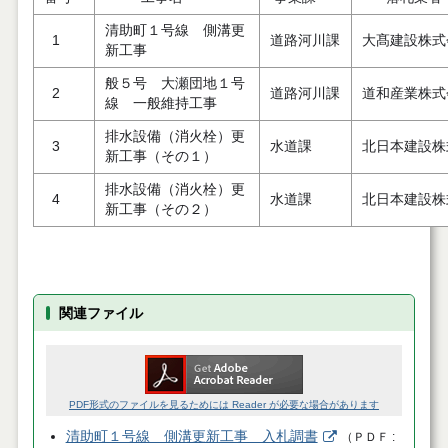
清助町１号線 側溝更
1
道路河川課
大髙建設株式
新工事
般５号 大瀬団地１号
2
道路河川課
道和産業株式
線 一般維持工事
排水設備（消火栓）更
3
水道課
北日本建設株
新工事（その１）
排水設備（消火栓）更
4
水道課
北日本建設株
新工事（その２）
関連ファイル
PDF形式のファイルを見るためには Reader が必要な場合があります
清助町１号線 側溝更新工事 入札調書
（
ＰＤＦ