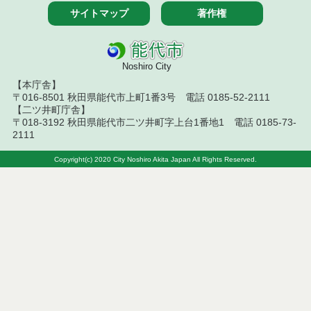
果
サイトマップ
著作権
令和８年７月１０日執行 工事入札結果（条件付一
般競争入札）
Noshiro City
令和８年７月８日執行 委託・賃貸借等見積徴取結
【本庁舎】
果
〒016-8501 秋田県能代市上町1番3号 電話 0185-52-2111
【二ツ井町庁舎】
令和８年７月７日執行 建設コンサルタント等入札
〒018-3192 秋田県能代市二ツ井町字上台1番地1 電話 0185-73-
結果（条件付一般競争入札）
2111
令和８年７月３日執行 委託・賃貸借等入札結果
Copyright(c) 2020 City Noshiro Akita Japan All Rights Reserved.
令和８年７月２日執行 物品（公開調達）見積徴取
結果
令和８年７月３日執行 工事入札結果（条件付一般
競争入札）
令和８年７月１日執行 委託・賃貸借等見積徴取結
果
令和８年６月３０日執行 工事見積徴取結果