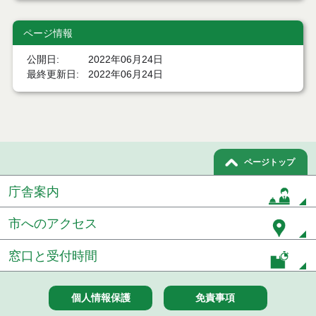
競争入札）
ページ情報
令和８年７月１５日執行 委託・賃貸借等見積徴取
結果
公開日
2022年06月24日
７月１４日公告開始 建設コンサルタント等（条件
最終更新日
2022年06月24日
付一般競争入札）（電子入札）
７月１４日公告開始 建設工事（条件付一般競争入
札）（電子入札）
令和８年７月１４日執行 建設コンサルタント等入
ページトップ
札結果（条件付一般競争入札）
庁舎案内
令和８年７月９日執行 物品（公開調達）見積徴取
結果
市へのアクセス
令和８年７月１０日執行 物品（指名競争入札等）
結果
窓口と受付時間
令和８年７月１０日執行 委託・賃貸借等入札結果
個人情報保護
免責事項
令和８年７月１０日執行 物品（応募型入札等）結