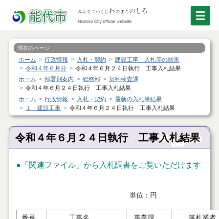
現在のページ
ホーム
行政情報
入札・契約
建設工事 入札等の結果
令和４年６月分
令和４年６月２４日執行 工事入札結果
ホーム
部署別案内
総務部
契約検査課
令和４年６月２４日執行 工事入札結果
ホーム
行政情報
入札・契約
最新の入札等結果
１ 建設工事
令和４年６月２４日執行 工事入札結果
令和４年６月２４日執行 工事入札結果
●「関連ファイル」から入札調書をご覧いただけます
単位：円
番号
工事名
事業課
落札業者