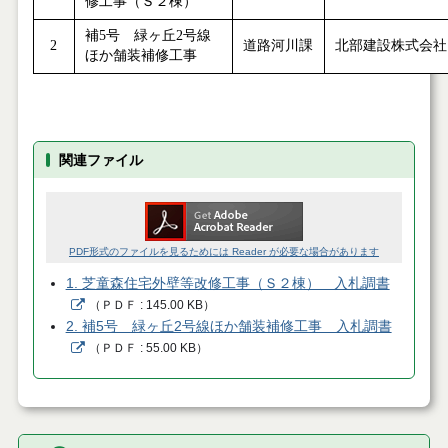
修工事（Ｓ２棟）
補5号 緑ヶ丘2号線
2
道路河川課
北部建設株式会社
ほか舗装補修工事
関連ファイル
PDF形式のファイルを見るためには Reader が必要な場合があります
1. 芝童森住宅外壁等改修工事（Ｓ２棟） 入札調書
（
ＰＤＦ
145.00 KB
）
2. 補5号 緑ヶ丘2号線ほか舗装補修工事 入札調書
（
ＰＤＦ
55.00 KB
）