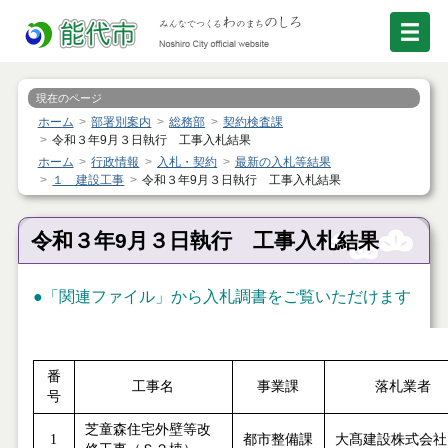
現在のページ
ホーム
部署別案内
総務部
契約検査課
令和３年9月３日執行 工事入札結果
ホーム
行政情報
入札・契約
最新の入札等結果
１ 建設工事
令和３年9月３日執行 工事入札結果
令和３年9月３日執行 工事入札結果
●「関連ファイル」から入札調書をご覧いただけます
番
工事名
事業課
落札業者
号
芝童森住宅外壁等改
1
都市整備課
大髙建設株式会社