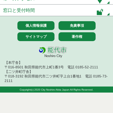
窓口と受付時間
７月１４日公告開始 建設コンサルタント等（条件
付一般競争入札）（電子入札）
令和８年７月１４日執行 建設コンサルタント等入
個人情報保護
免責事項
札結果（条件付一般競争入札）
サイトマップ
著作権
令和８年７月１０日執行 物品（応募型入札等）結
果
令和８年７月１０日執行 委託・賃貸借等入札結果
Noshiro City
【本庁舎】
令和８年７月１０日執行 物品（指名競争入札等）
〒016-8501 秋田県能代市上町1番3号 電話 0185-52-2111
結果
【二ツ井町庁舎】
〒018-3192 秋田県能代市二ツ井町字上台1番地1 電話 0185-73-
令和８年７月９日執行 物品（公開調達）見積徴取
2111
結果
Copyright(c) 2020 City Noshiro Akita Japan All Rights Reserved.
令和８年７月１０日執行 工事入札結果（条件付一
般競争入札）
令和８年７月８日執行 委託・賃貸借等見積徴取結