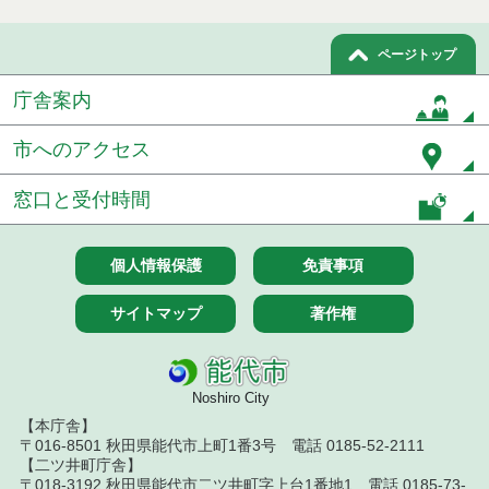
令和８年７月１５日執行 委託・賃貸借等見積徴取
ページトップ
結果
庁舎案内
７月１４日公告開始 建設工事（条件付一般競争入
札）（電子入札）
市へのアクセス
７月１４日公告開始 建設コンサルタント等（条件
付一般競争入札）（電子入札）
窓口と受付時間
令和８年７月１４日執行 建設コンサルタント等入
札結果（条件付一般競争入札）
個人情報保護
免責事項
令和８年７月１０日執行 物品（応募型入札等）結
サイトマップ
著作権
果
令和８年７月１０日執行 委託・賃貸借等入札結果
Noshiro City
令和８年７月１０日執行 物品（指名競争入札等）
【本庁舎】
結果
〒016-8501 秋田県能代市上町1番3号 電話 0185-52-2111
【二ツ井町庁舎】
令和８年７月９日執行 物品（公開調達）見積徴取
〒018-3192 秋田県能代市二ツ井町字上台1番地1 電話 0185-73-