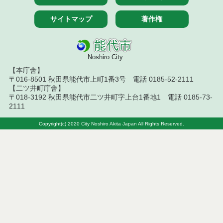
付一般競争入札）（電子入札）
サイトマップ
著作権
令和８年７月１４日執行 建設コンサルタント等入
札結果（条件付一般競争入札）
令和８年７月１０日執行 物品（応募型入札等）結
Noshiro City
果
【本庁舎】
〒016-8501 秋田県能代市上町1番3号 電話 0185-52-2111
令和８年７月１０日執行 委託・賃貸借等入札結果
【二ツ井町庁舎】
〒018-3192 秋田県能代市二ツ井町字上台1番地1 電話 0185-73-
令和８年７月１０日執行 物品（指名競争入札等）
2111
結果
Copyright(c) 2020 City Noshiro Akita Japan All Rights Reserved.
令和８年７月９日執行 物品（公開調達）見積徴取
結果
令和８年７月１０日執行 工事入札結果（条件付一
般競争入札）
令和８年７月８日執行 委託・賃貸借等見積徴取結
果
令和８年７月７日執行 建設コンサルタント等入札