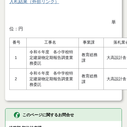
入札結果（外部リンク）
単
位：円
番号
工事名
事業課
落札業
令和６年度 各小学校特
教育総務
1
定建築物定期報告調査業
大高設計舎
課
務委託
令和６年度 各中学校特
教育総務
2
定建築物定期報告調査業
大高設計舎
課
務委託
このページに関するお問合せ