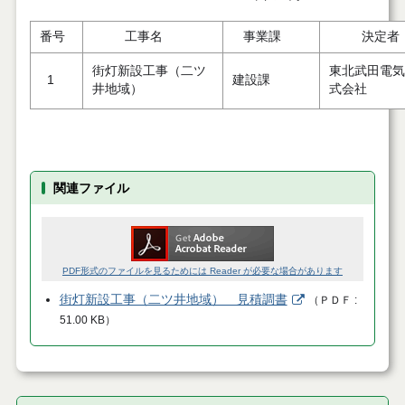
番号
工事名
事業課
決定者
街灯新設工事（二ツ
東北武田電気
1
建設課
井地域）
式会社
関連ファイル
PDF形式のファイルを見るためには Reader が必要な場合があります
街灯新設工事（二ツ井地域） 見積調書
（
ＰＤＦ
51.00 KB
）