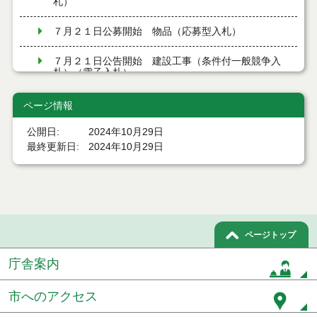
札）
７月２１日公募開始 物品（応募型入札）
７月２１日公告開始 建設工事（条件付一般競争入
札）（電子入札）
７月２１日公告開始 建設コンサルタント等（条件
ページ情報
付一般競争入札）（電子入札）
公開日
2024年10月29日
令和８年７月１7日執行 工事入札結果（条件付一般
最終更新日
2024年10月29日
競争入札）
令和８年７月１５日執行 委託・賃貸借等見積徴取
結果
７月１４日公告開始 建設コンサルタント等（条件
ページトップ
付一般競争入札）（電子入札）
庁舎案内
７月１４日公告開始 建設工事（条件付一般競争入
札）（電子入札）
市へのアクセス
令和８年７月１４日執行 建設コンサルタント等入