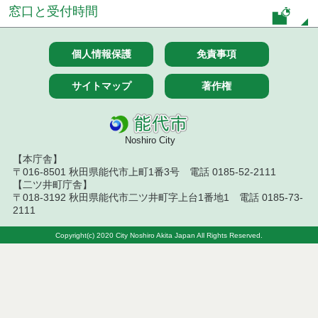
札結果（条件付一般競争入札）
窓口と受付時間
令和８年７月９日執行 物品（公開調達）見積徴取
結果
個人情報保護
免責事項
令和８年７月１０日執行 物品（指名競争入札等）
結果
サイトマップ
著作権
令和８年７月１０日執行 委託・賃貸借等入札結果
Noshiro City
令和８年７月１０日執行 物品（応募型入札等）結
果
【本庁舎】
〒016-8501 秋田県能代市上町1番3号 電話 0185-52-2111
【二ツ井町庁舎】
令和８年７月１０日執行 工事入札結果（条件付一
〒018-3192 秋田県能代市二ツ井町字上台1番地1 電話 0185-73-
般競争入札）
2111
令和８年７月８日執行 委託・賃貸借等見積徴取結
Copyright(c) 2020 City Noshiro Akita Japan All Rights Reserved.
果
令和８年７月７日執行 建設コンサルタント等入札
結果（条件付一般競争入札）
令和８年７月３日執行 委託・賃貸借等入札結果