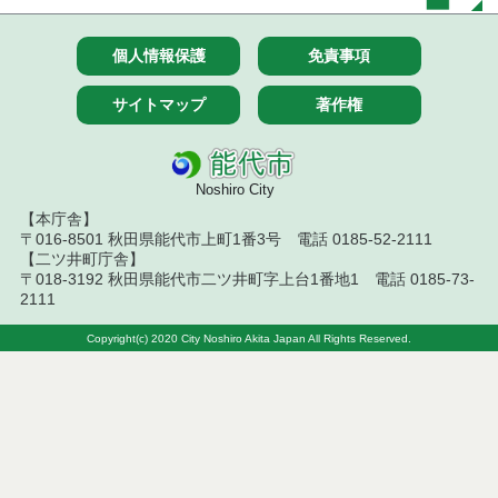
令和８年７月９日執行 物品（公開調達）見積徴取
結果
個人情報保護
免責事項
令和８年７月１０日執行 物品（指名競争入札等）
サイトマップ
著作権
結果
令和８年７月１０日執行 委託・賃貸借等入札結果
Noshiro City
令和８年７月１０日執行 物品（応募型入札等）結
【本庁舎】
果
〒016-8501 秋田県能代市上町1番3号 電話 0185-52-2111
【二ツ井町庁舎】
令和８年７月１０日執行 工事入札結果（条件付一
〒018-3192 秋田県能代市二ツ井町字上台1番地1 電話 0185-73-
般競争入札）
2111
令和８年７月８日執行 委託・賃貸借等見積徴取結
Copyright(c) 2020 City Noshiro Akita Japan All Rights Reserved.
果
令和８年７月７日執行 建設コンサルタント等入札
結果（条件付一般競争入札）
令和８年７月３日執行 委託・賃貸借等入札結果