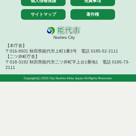
個人情報保護
免責事項
令和８年７月１０日執行 委託・賃貸借等入札結果
サイトマップ
著作権
令和８年７月１０日執行 物品（指名競争入札等）
結果
Noshiro City
令和８年７月９日執行 物品（公開調達）見積徴取
結果
【本庁舎】
〒016-8501 秋田県能代市上町1番3号 電話 0185-52-2111
令和８年７月１０日執行 工事入札結果（条件付一
【二ツ井町庁舎】
般競争入札）
〒018-3192 秋田県能代市二ツ井町字上台1番地1 電話 0185-73-
2111
令和８年７月８日執行 委託・賃貸借等見積徴取結
果
Copyright(c) 2020 City Noshiro Akita Japan All Rights Reserved.
令和８年７月７日執行 建設コンサルタント等入札
結果（条件付一般競争入札）
令和８年７月２日執行 物品（公開調達）見積徴取
結果
令和８年７月３日執行 委託・賃貸借等入札結果