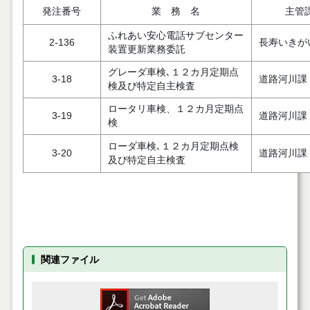
発注番号
業 務 名
主管
ふれあい安心電話サブセンター
2-136
長寿いきが
装置更新業務委託
グレーダ車検､１２カ月定期点
3-18
道路河川課
検及び特定自主検査
ロータリ車検、１２カ月定期点
3-19
道路河川課
検
ローダ車検､１２カ月定期点検
3-20
道路河川課
及び特定自主検査
関連ファイル