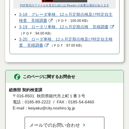
PDF形式のファイルを見るためには Reader が必要な場合があります
3-18 グレーダ車検、12ヵ月定期点検及び特定自主
検査 見積調書
（
ＰＤＦ
100.00 KB
）
3-19 ロータリ車検、12ヵ月定期点検 見積調書
（
ＰＤＦ
94.00 KB
）
3-20 ローダ車検、12ヵ月定期点検及び特定自主検
査 見積調書
（
ＰＤＦ
97.00 KB
）
このページに関するお問合せ
総務部 契約検査課
〒016-8501
秋田県能代市上町１番３号
電話：0185-89-2222
FAX：0185-54-6460
E-mail：keiyaku@city.noshiro.lg.jp
メールでのお問い合わせ