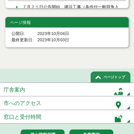
７月２１日公告開始 建設工事（条件付一般競争入
札）（電子入札）
ページ情報
令和８年７月１７日執行 委託・賃貸借等入札結果
公開日
2023年10月04日
令和８年７月１7日執行 工事入札結果（条件付一般
最終更新日
2023年10月03日
競争入札）
令和８年７月１５日執行 委託・賃貸借等見積徴取
結果
７月１４日公告開始 建設工事（条件付一般競争入
札）（電子入札）
ページトップ
庁舎案内
７月１４日公告開始 建設コンサルタント等（条件
付一般競争入札）（電子入札）
市へのアクセス
令和８年７月１４日執行 建設コンサルタント等入
札結果（条件付一般競争入札）
窓口と受付時間
令和８年７月１０日執行 物品（応募型入札等）結
果