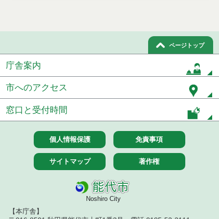
令和８年７月１7日執行 工事入札結果（条件付一般
競争入札）
令和８年７月１５日執行 委託・賃貸借等見積徴取
結果
ページトップ
７月１４日公告開始 建設工事（条件付一般競争入
庁舎案内
札）（電子入札）
市へのアクセス
７月１４日公告開始 建設コンサルタント等（条件
付一般競争入札）（電子入札）
窓口と受付時間
令和８年７月１４日執行 建設コンサルタント等入
札結果（条件付一般競争入札）
個人情報保護
免責事項
令和８年７月１０日執行 物品（応募型入札等）結
果
サイトマップ
著作権
令和８年７月１０日執行 委託・賃貸借等入札結果
令和８年７月１０日執行 物品（指名競争入札等）
Noshiro City
結果
【本庁舎】