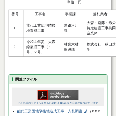
単位：円
番号
工事名
事業課
落札業者
大森・斎藤・秀栄
能代工業団地隣接
道路河川
1
特定建設工事共同
地造成工事
課
企業体
令和４年災 大森
林業木材
株式会社 秋田芝
2
線復旧工事（１
振興課
生
号，２号）
関連ファイル
PDF形式のファイルを見るためには Reader が必要な場合があります
能代工業団地隣接地造成工事 入札調書
（
ＰＤＦ