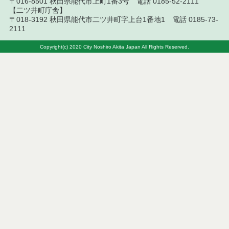
〒016-8501 秋田県能代市上町1番3号 電話 0185-52-2111
令和８年７月９日執行 物品（公開調達）見積徴取
【二ツ井町庁舎】
結果
〒018-3192 秋田県能代市二ツ井町字上台1番地1 電話 0185-73-
2111
令和８年７月１０日執行 工事入札結果（条件付一
般競争入札）
Copyright(c) 2020 City Noshiro Akita Japan All Rights Reserved.
令和８年７月８日執行 委託・賃貸借等見積徴取結
果
令和８年７月７日執行 建設コンサルタント等入札
結果（条件付一般競争入札）
令和８年７月２日執行 物品（公開調達）見積徴取
結果
令和８年７月３日執行 委託・賃貸借等入札結果
令和８年７月３日執行 工事入札結果（条件付一般
競争入札）
令和８年７月１日執行 委託・賃貸借等見積徴取結
果