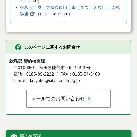
153.00 KB
）
令和４年災 大森線復旧工事（１号，２号） 入札
調書
（
ＰＤＦ
49.00 KB
）
このページに関するお問合せ
総務部 契約検査課
〒016-8501
秋田県能代市上町１番３号
電話：0185-89-2222
FAX：0185-54-6460
E-mail：keiyaku@city.noshiro.lg.jp
メールでのお問い合わせ
契約検査課