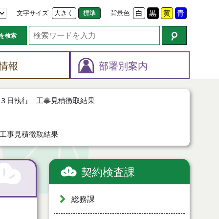
文字サイズ
大きく
標準
背景色
白
黒
黄
青
を検索
情報
部署別案内
３日執行 工事見積徴取結果
工事見積徴取結果
契約検査課
総務課