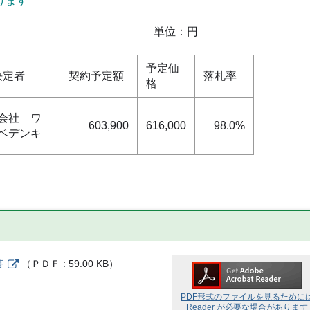
けます
：円
予定価
定者
契約予定額
落札率
格
会社 ワ
603,900
616,000
98.0%
ベデンキ
書
（
ＰＤＦ
59.00 KB
）
PDF形式のファイルを見るために
Reader が必要な場合があります