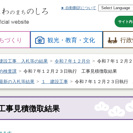
自動翻訳について
本
文
へ
サイト内
ちづくり
観光・
教育・
文化
行政
建設工事 入札等の結果
令和７年１２月分
令和７年１２月２
約検査課
令和７年１２月２３日執行 工事見積徴取結果
最新の入札等結果
１ 建設工事
令和７年１２月２３日執行 
工事見積徴取結果