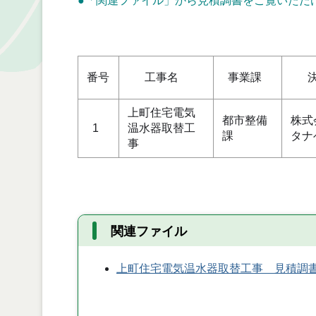
●「関連ファイル」から見積調書をご覧いただ
単位
番号
工事名
事業課
決
上町住宅電気
都市整備
株式
1
温水器取替工
課
タナ
事
関連ファイル
上町住宅電気温水器取替工事 見積調