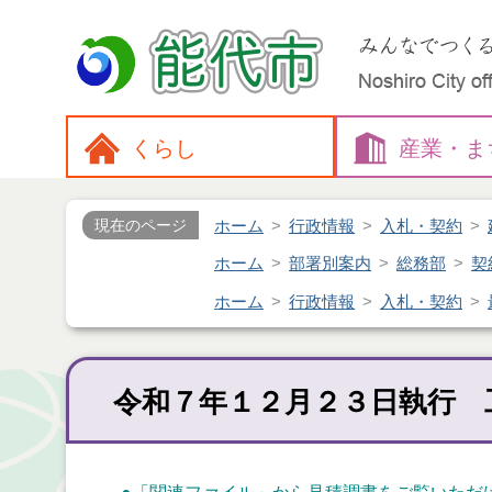
くらし
産業・
ま
ホーム
行政情報
入札・契約
現在のページ
ホーム
部署別案内
総務部
契
ホーム
行政情報
入札・契約
令和７年１２月２３日執行 