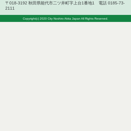
令和８年７月２日執行 物品（公開調達）見積徴取
〒018-3192 秋田県能代市二ツ井町字上台1番地1 電話 0185-73-
結果
2111
令和８年７月３日執行 工事入札結果（条件付一般
Copyright(c) 2020 City Noshiro Akita Japan All Rights Reserved.
競争入札）
令和８年７月１日執行 委託・賃貸借等見積徴取結
果
令和８年６月３０日執行 工事見積徴取結果
６月３０日公告開始 建設コンサルタント等（条件
付一般競争入札）（電子入札）
令和８年６月２６日執行 委託・賃貸借等入札結果
令和８年６月２５日執行 委託・賃貸借等見積徴取
結果
令和８年６月２６日執行 工事入札結果（条件付一
般競争入札）
令和８年６月２４日執行 委託・賃貸借等見積徴取