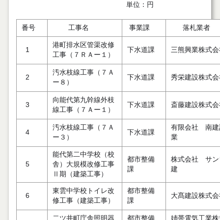
単位：円
番号
工事名
事業課
落札業者
港町排水区管渠改修
1
下水道課
三熊興業株式会
工事（７ＲＡー１）
汚水枝線工事（７Ａ
2
下水道課
秀栄建設株式会
ー８）
向能代第九幹線外枝
3
下水道課
斎藤建設株式会
線工事（７Ａー１）
汚水枝線工事（７Ａ
有限会社 南建
4
下水道課
ー３）
業
能代第二中学校（校
都市整備
株式会社 サン
5
舎）大規模改修工事
課
建
Ⅱ期（建築工事）
東雲中学校トイレ改
都市整備
6
大髙建設株式会
修工事（建築工事）
課
二ツ井町庁舎照明器
都市整備
姉帯電気工業株