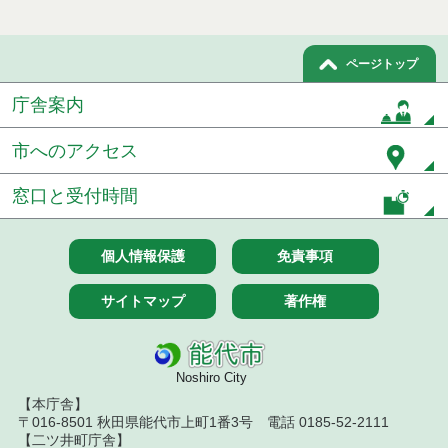
令和８年７月９日執行 物品（公開調達）見積徴取
結果
ページトップ
令和８年７月１０日執行 物品（指名競争入札等）
結果
庁舎案内
令和８年７月１０日執行 委託・賃貸借等入札結果
市へのアクセス
令和８年７月１０日執行 物品（応募型入札等）結
窓口と受付時間
果
令和８年７月１０日執行 工事入札結果（条件付一
般競争入札）
個人情報保護
免責事項
令和８年７月８日執行 委託・賃貸借等見積徴取結
サイトマップ
著作権
果
令和８年７月７日執行 建設コンサルタント等入札
結果（条件付一般競争入札）
Noshiro City
【本庁舎】
令和８年７月３日執行 委託・賃貸借等入札結果
〒016-8501 秋田県能代市上町1番3号 電話 0185-52-2111
【二ツ井町庁舎】