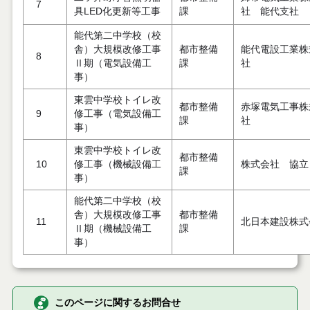
7
具LED化更新等工事
課
社 能代支社
能代第二中学校（校
舎）大規模改修工事
都市整備
能代電設工業株
8
Ⅱ期（電気設備工
課
社
事）
東雲中学校トイレ改
都市整備
赤塚電気工事株
9
修工事（電気設備工
課
社
事）
東雲中学校トイレ改
都市整備
10
修工事（機械設備工
株式会社 協立
課
事）
能代第二中学校（校
舎）大規模改修工事
都市整備
11
北日本建設株式
Ⅱ期（機械設備工
課
事）
このページに関するお問合せ