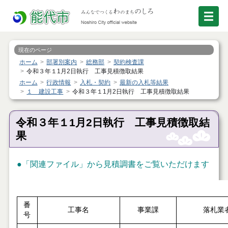
現在のページ
ホーム
部署別案内
総務部
契約検査課
令和３年１1月2日執行 工事見積徴取結果
ホーム
行政情報
入札・契約
最新の入札等結果
１ 建設工事
令和３年１1月2日執行 工事見積徴取結果
令和３年１1月2日執行 工事見積徴取結
果
●「関連ファイル」から見積調書をご覧いただけます
番
工事名
事業課
落札業
号