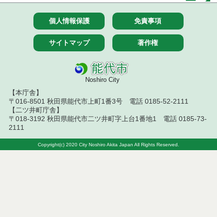
令和８年７月１０日執行 物品（応募型入札等）結
個人情報保護
免責事項
果
サイトマップ
著作権
令和８年７月１０日執行 工事入札結果（条件付一
般競争入札）
令和８年７月８日執行 委託・賃貸借等見積徴取結
Noshiro City
果
【本庁舎】
〒016-8501 秋田県能代市上町1番3号 電話 0185-52-2111
令和８年７月７日執行 建設コンサルタント等入札
【二ツ井町庁舎】
結果（条件付一般競争入札）
〒018-3192 秋田県能代市二ツ井町字上台1番地1 電話 0185-73-
2111
令和８年７月３日執行 委託・賃貸借等入札結果
Copyright(c) 2020 City Noshiro Akita Japan All Rights Reserved.
令和８年７月２日執行 物品（公開調達）見積徴取
結果
令和８年７月３日執行 工事入札結果（条件付一般
競争入札）
令和８年７月１日執行 委託・賃貸借等見積徴取結
果