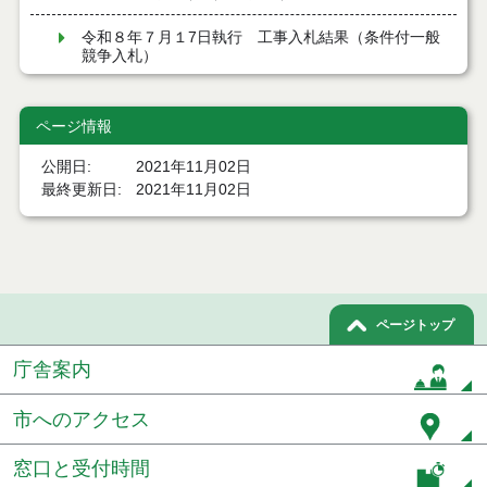
令和８年７月１7日執行 工事入札結果（条件付一般
競争入札）
令和８年７月１５日執行 委託・賃貸借等見積徴取
結果
ページ情報
７月１４日公告開始 建設コンサルタント等（条件
公開日
2021年11月02日
付一般競争入札）（電子入札）
最終更新日
2021年11月02日
７月１４日公告開始 建設工事（条件付一般競争入
札）（電子入札）
令和８年７月１４日執行 建設コンサルタント等入
札結果（条件付一般競争入札）
ページトップ
令和８年７月９日執行 物品（公開調達）見積徴取
庁舎案内
結果
市へのアクセス
令和８年７月１０日執行 物品（指名競争入札等）
結果
窓口と受付時間
令和８年７月１０日執行 委託・賃貸借等入札結果