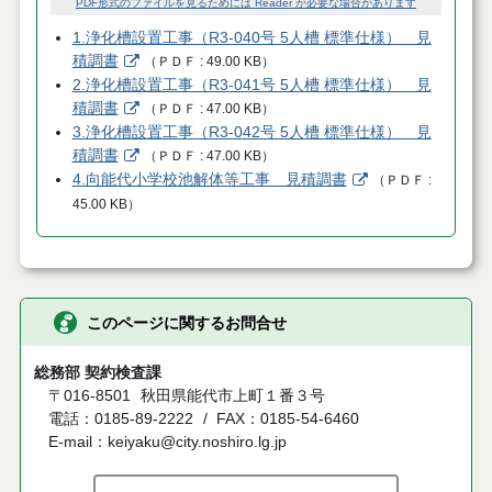
PDF形式のファイルを見るためには Reader が必要な場合があります
1.浄化槽設置工事（R3-040号 5人槽 標準仕様） 見
積調書
（
ＰＤＦ
49.00 KB
）
2.浄化槽設置工事（R3-041号 5人槽 標準仕様） 見
積調書
（
ＰＤＦ
47.00 KB
）
3.浄化槽設置工事（R3-042号 5人槽 標準仕様） 見
積調書
（
ＰＤＦ
47.00 KB
）
4.向能代小学校池解体等工事 見積調書
（
ＰＤＦ
45.00 KB
）
このページに関するお問合せ
総務部 契約検査課
〒016-8501
秋田県能代市上町１番３号
電話：0185-89-2222
FAX：0185-54-6460
E-mail：keiyaku@city.noshiro.lg.jp