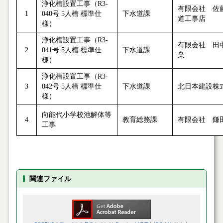
浄化槽設置工事（R3-
有限会社 佐
1
040号 5人槽 標準仕
下水道課
道工事店
様）
浄化槽設置工事（R3-
有限会社 田
2
041号 5人槽 標準仕
下水道課
業
様）
浄化槽設置工事（R3-
3
042号 5人槽 標準仕
下水道課
北日本建設株
様）
向能代小学校池解体等
4
教育総務課
有限会社 鎌
工事
関連ファイル