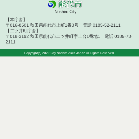
札結果（条件付一般競争入札）
Noshiro City
令和８年７月１０日執行 物品（応募型入札等）結
【本庁舎】
果
〒016-8501 秋田県能代市上町1番3号 電話 0185-52-2111
【二ツ井町庁舎】
令和８年７月１０日執行 委託・賃貸借等入札結果
〒018-3192 秋田県能代市二ツ井町字上台1番地1 電話 0185-73-
2111
令和８年７月１０日執行 物品（指名競争入札等）
結果
Copyright(c) 2020 City Noshiro Akita Japan All Rights Reserved.
令和８年７月９日執行 物品（公開調達）見積徴取
結果
令和８年７月１０日執行 工事入札結果（条件付一
般競争入札）
令和８年７月８日執行 委託・賃貸借等見積徴取結
果
令和８年７月７日執行 建設コンサルタント等入札
結果（条件付一般競争入札）
令和８年７月２日執行 物品（公開調達）見積徴取