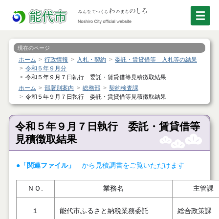
現在のページ
ホーム
行政情報
入札・契約
委託・賃貸借等 入札等の結果
令和５年９月分
令和５年９月７日執行 委託・賃貸借等見積徴取結果
ホーム
部署別案内
総務部
契約検査課
令和５年９月７日執行 委託・賃貸借等見積徴取結果
令和５年９月７日執行 委託・賃貸借等
見積徴取結果
●「関連ファイル」
から見積調書をご覧いただけます
ＮＯ.
業務名
主管課
１
能代市ふるさと納税業務委託
総合政策課