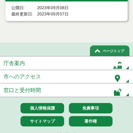
結果
公開日
2023年09月08日
最終更新日
2023年09月07日
７月２１日公告開始 建設コンサルタント等（条件
付一般競争入札）（電子入札）
７月２１日公告開始 建設工事（条件付一般競争入
札）（電子入札）
令和８年７月１７日執行 委託・賃貸借等入札結果
ページトップ
庁舎案内
令和８年７月１7日執行 工事入札結果（条件付一般
競争入札）
市へのアクセス
令和８年７月１５日執行 委託・賃貸借等見積徴取
結果
窓口と受付時間
７月１４日公告開始 建設工事（条件付一般競争入
札）（電子入札）
個人情報保護
免責事項
７月１４日公告開始 建設コンサルタント等（条件
付一般競争入札）（電子入札）
サイトマップ
著作権
令和８年７月１４日執行 建設コンサルタント等入