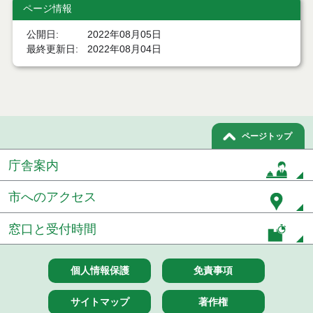
令和８年７月２２日執行 委託・賃貸借等見積徴取
ページ情報
結果
公開日
2022年08月05日
７月２１日公告開始 建設コンサルタント等（条件
最終更新日
2022年08月04日
付一般競争入札）（電子入札）
７月２１日公告開始 建設工事（条件付一般競争入
札）（電子入札）
令和８年７月１７日執行 委託・賃貸借等入札結果
ページトップ
令和８年７月１7日執行 工事入札結果（条件付一般
庁舎案内
競争入札）
市へのアクセス
令和８年７月１５日執行 委託・賃貸借等見積徴取
結果
窓口と受付時間
７月１４日公告開始 建設工事（条件付一般競争入
札）（電子入札）
個人情報保護
免責事項
７月１４日公告開始 建設コンサルタント等（条件
付一般競争入札）（電子入札）
サイトマップ
著作権