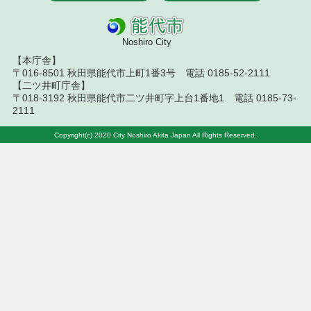
令和８年７月１４日執行 建設コンサルタント等入
札結果（条件付一般競争入札）
Noshiro City
令和８年７月１０日執行 物品（応募型入札等）結
果
【本庁舎】
〒016-8501 秋田県能代市上町1番3号 電話 0185-52-2111
【二ツ井町庁舎】
令和８年７月１０日執行 委託・賃貸借等入札結果
〒018-3192 秋田県能代市二ツ井町字上台1番地1 電話 0185-73-
2111
令和８年７月１０日執行 物品（指名競争入札等）
結果
Copyright(c) 2020 City Noshiro Akita Japan All Rights Reserved.
令和８年７月９日執行 物品（公開調達）見積徴取
結果
令和８年７月１０日執行 工事入札結果（条件付一
般競争入札）
令和８年７月８日執行 委託・賃貸借等見積徴取結
果
令和８年７月７日執行 建設コンサルタント等入札
結果（条件付一般競争入札）