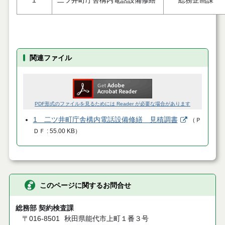
１
二ツ井町庁舎構内電話設備修繕
総務企画課
関連ファイル
PDF形式のファイルを見るためには Reader が必要な場合があります
1 二ツ井町庁舎構内電話設備修繕 見積調書
（
Ｐ
ＤＦ
55.00 KB
）
このページに関するお問合せ
総務部 契約検査課
〒016-8501
秋田県能代市上町１番３号