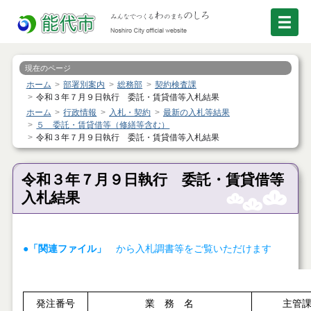
現在のページ
ホーム
部署別案内
総務部
契約検査課
令和３年７月９日執行 委託・賃貸借等入札結果
ホーム
行政情報
入札・契約
最新の入札等結果
５ 委託・賃貸借等（修繕等含む）
令和３年７月９日執行 委託・賃貸借等入札結果
令和３年７月９日執行 委託・賃貸借等
入札結果
●「関連ファイル」
から入札調書等をご覧いただけます
発注番号
業 務 名
主管