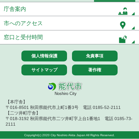
庁舎案内
令和８年７月１４日執行 建設コンサルタント等入
札結果（条件付一般競争入札）
市へのアクセス
令和８年７月１０日執行 物品（応募型入札等）結
果
窓口と受付時間
令和８年７月１０日執行 委託・賃貸借等入札結果
個人情報保護
免責事項
令和８年７月１０日執行 物品（指名競争入札等）
結果
サイトマップ
著作権
令和８年７月９日執行 物品（公開調達）見積徴取
結果
Noshiro City
令和８年７月１０日執行 工事入札結果（条件付一
般競争入札）
【本庁舎】
〒016-8501 秋田県能代市上町1番3号 電話 0185-52-2111
令和８年７月８日執行 委託・賃貸借等見積徴取結
【二ツ井町庁舎】
果
〒018-3192 秋田県能代市二ツ井町字上台1番地1 電話 0185-73-
2111
令和８年７月７日執行 建設コンサルタント等入札
結果（条件付一般競争入札）
Copyright(c) 2020 City Noshiro Akita Japan All Rights Reserved.