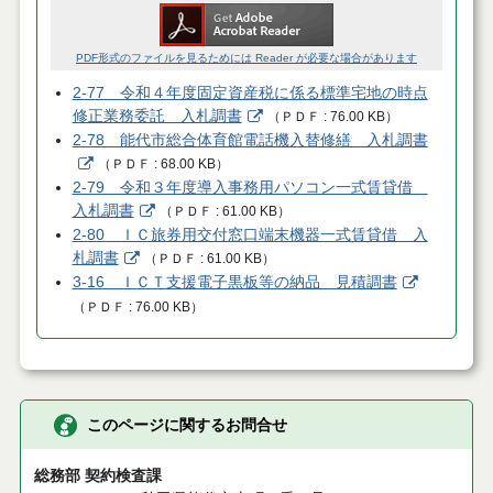
PDF形式のファイルを見るためには Reader が必要な場合があります
2-77 令和４年度固定資産税に係る標準宅地の時点
修正業務委託 入札調書
（
ＰＤＦ
76.00 KB
）
2-78 能代市総合体育館電話機入替修繕 入札調書
（
ＰＤＦ
68.00 KB
）
2-79 令和３年度導入事務用パソコン一式賃貸借
入札調書
（
ＰＤＦ
61.00 KB
）
2-80 ＩＣ旅券用交付窓口端末機器一式賃貸借 入
札調書
（
ＰＤＦ
61.00 KB
）
3-16 ＩＣＴ支援電子黒板等の納品 見積調書
（
ＰＤＦ
76.00 KB
）
このページに関するお問合せ
総務部 契約検査課