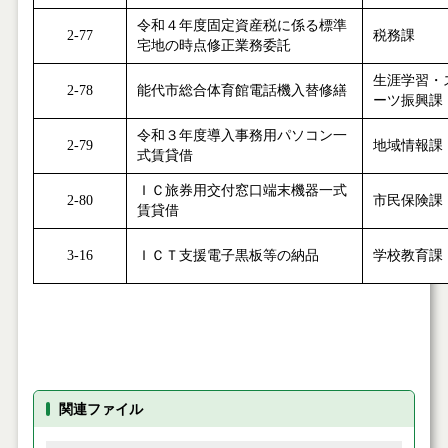
令和４年度固定資産税に係る標準
2-77
税務課
宅地の時点修正業務委託
生涯学習・
2-78
能代市総合体育館電話機入替修繕
ーツ振興課
令和３年度導入事務用パソコン一
2-79
地域情報課
式賃貸借
ＩＣ旅券用交付窓口端末機器一式
2-80
市民保険課
賃貸借
3-16
ＩＣＴ支援電子黒板等の納品
学校教育課
関連ファイル